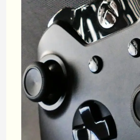
zum
Mario
Day