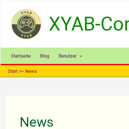
Zum
Inhalt
XYAB-Cont
springen
Startseite
Blog
Benutzer
Start
News
News