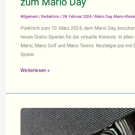
zum Mario Day
Allgemein
/
Redaktion
/
28. Februar 2024
/
Mario Day
,
Mario-Klass
Pünktlich zum 10. März 2024, dem Mario Day, beschen
neuen Gratis-Spielen für die virtuelle Konsole. In allen
Mario, Mario Golf und Mario Tennis. Nostalgie pur mit
Spiele
Drei
Weiterlesen »
neue
Mario-
Klassiker
für
Nintendo
Switch
Online