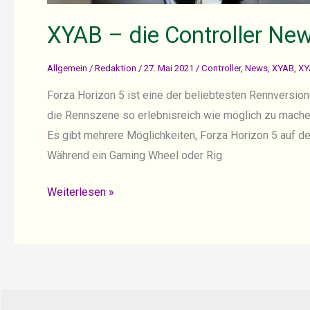
XYAB – die Controller Ne
Allgemein
/
Redaktion
/
27. Mai 2021
/
Controller
,
News
,
XYAB
,
XY
Forza Horizon 5 ist eine der beliebtesten Rennversio
die Rennszene so erlebnisreich wie möglich zu machen 
Es gibt mehrere Möglichkeiten, Forza Horizon 5 auf 
Während ein Gaming Wheel oder Rig
XYAB
Weiterlesen »
–
die
Controller
News