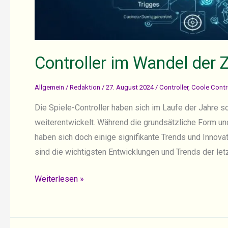
Controller im Wandel der Z
Allgemein
/
Redaktion
/
27. August 2024
/
Controller
,
Coole Contro
Die Spiele-Controller haben sich im Laufe der Jahre so
weiterentwickelt. Während die grundsätzliche Form und 
haben sich doch einige signifikante Trends und Innovat
sind die wichtigsten Entwicklungen und Trends der letz
Controller
Weiterlesen »
im
Wandel
der