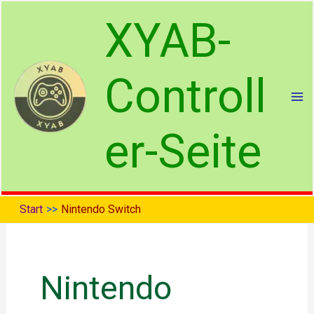
Zum
XYAB-
Inhalt
springen
Controll
er-Seite
Start
Nintendo Switch
Nintendo