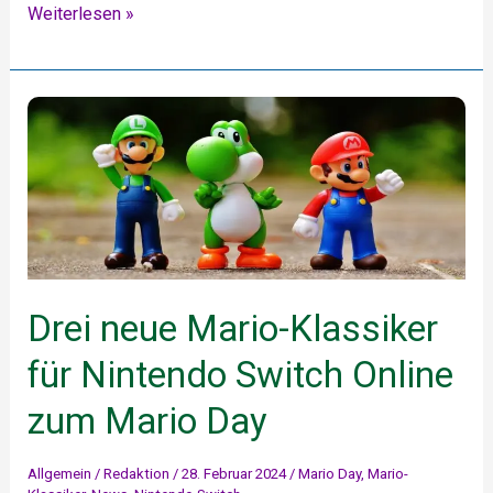
Nintendo
Weiterlesen »
Switch
2:
Vorbestellungen
verschoben
–
Ein
Bosskampf
für
Gamer?
Drei neue Mario-Klassiker
für Nintendo Switch Online
zum Mario Day
Allgemein
/
Redaktion
/
28. Februar 2024
/
Mario Day
,
Mario-