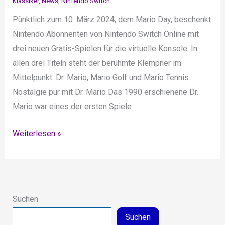
Klassiker
,
News
,
Nintendo Switch
Pünktlich zum 10. März 2024, dem Mario Day, beschenkt
Nintendo Abonnenten von Nintendo Switch Online mit
drei neuen Gratis-Spielen für die virtuelle Konsole. In
allen drei Titeln steht der berühmte Klempner im
Mittelpunkt: Dr. Mario, Mario Golf und Mario Tennis.
Nostalgie pur mit Dr. Mario Das 1990 erschienene Dr.
Mario war eines der ersten Spiele
Drei
Weiterlesen »
neue
Mario-
Klassiker
für
Suchen
Nintendo
Suchen
Switch