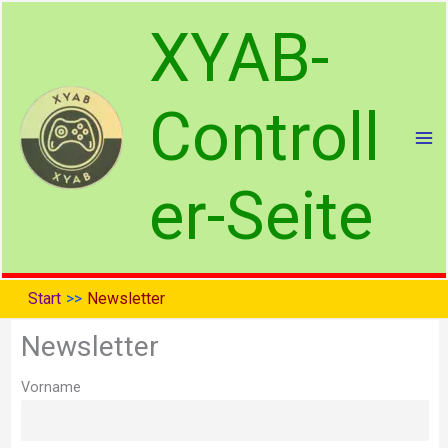
Zum
XYAB-
Inhalt
springen
Controll
er-Seite
Start
Newsletter
Newsletter
Vorname