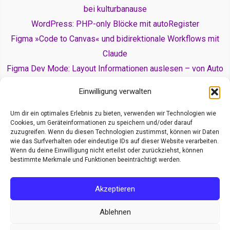
bei kulturbanause
WordPress: PHP-only Blöcke mit autoRegister
Figma »Code to Canvas« und bidirektionale Workflows mit
Claude
Figma Dev Mode: Layout Informationen auslesen – von Auto
Layout zu Flexbox und Grid
Einwilligung verwalten
Rechtliches
Um dir ein optimales Erlebnis zu bieten, verwenden wir Technologien wie
Cookies, um Geräteinformationen zu speichern und/oder darauf
Cookie-Richtlinie (EU)
zuzugreifen. Wenn du diesen Technologien zustimmst, können wir Daten
wie das Surfverhalten oder eindeutige IDs auf dieser Website verarbeiten.
Datenschutzerklärung
Wenn du deine Einwilligung nicht erteilst oder zurückziehst, können
bestimmte Merkmale und Funktionen beeinträchtigt werden.
Impressum
Akzeptieren
Ablehnen