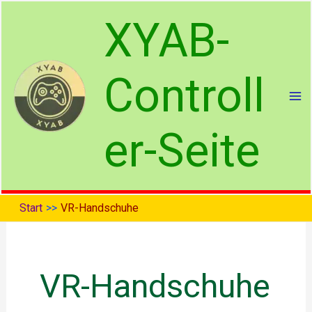
Zum
XYAB-
Inhalt
springen
Controll
er-Seite
Start
VR-Handschuhe
VR-Handschuhe