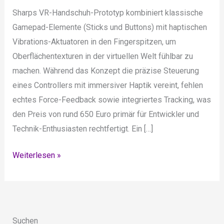
Sharps VR-Handschuh-Prototyp kombiniert klassische
Gamepad-Elemente (Sticks und Buttons) mit haptischen
Vibrations-Aktuatoren in den Fingerspitzen, um
Oberflächentexturen in der virtuellen Welt fühlbar zu
machen. Während das Konzept die präzise Steuerung
eines Controllers mit immersiver Haptik vereint, fehlen
echtes Force-Feedback sowie integriertes Tracking, was
den Preis von rund 650 Euro primär für Entwickler und
Technik-Enthusiasten rechtfertigt. Ein […]
Sharp
Weiterlesen »
VR-
Handschuhe:
Wenn
Haptik
Suchen