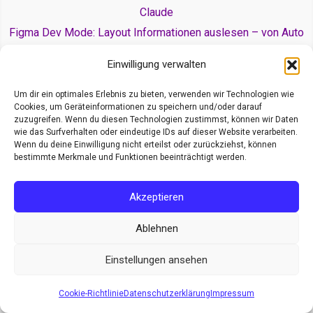
Claude
Figma Dev Mode: Layout Informationen auslesen – von Auto
Layout zu Flexbox und Grid
Einwilligung verwalten
Rechtliches
Um dir ein optimales Erlebnis zu bieten, verwenden wir Technologien wie
Cookies, um Geräteinformationen zu speichern und/oder darauf
Cookie-Richtlinie (EU)
zuzugreifen. Wenn du diesen Technologien zustimmst, können wir Daten
wie das Surfverhalten oder eindeutige IDs auf dieser Website verarbeiten.
Datenschutzerklärung
Wenn du deine Einwilligung nicht erteilst oder zurückziehst, können
bestimmte Merkmale und Funktionen beeinträchtigt werden.
Impressum
Akzeptieren
Ablehnen
Einstellungen ansehen
Copyright © 2026 by XYAB-Controller-Seite |
*) als Affiliate-Link gekennzeichnet
Cookie-Richtlinie
Datenschutzerklärung
Impressum