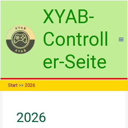
Zum
XYAB-
Inhalt
springen
Controll
er-Seite
Start
2026
2026