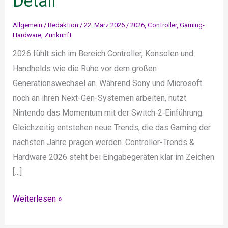
Detail
Allgemein
/
Redaktion
/
22. März 2026
/
2026
,
Controller
,
Gaming-
Hardware
,
Zunkunft
2026 fühlt sich im Bereich Controller, Konsolen und
Handhelds wie die Ruhe vor dem großen
Generationswechsel an. Während Sony und Microsoft
noch an ihren Next-Gen-Systemen arbeiten, nutzt
Nintendo das Momentum mit der Switch‑2‑Einführung.
Gleichzeitig entstehen neue Trends, die das Gaming der
nächsten Jahre prägen werden. Controller-Trends &
Hardware 2026 steht bei Eingabegeräten klar im Zeichen
[…]
Gaming-
Weiterlesen »
Hardware
2026: